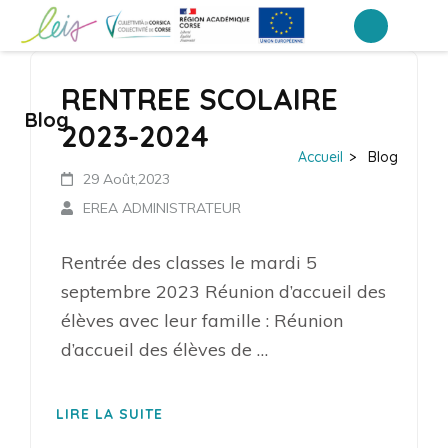
Aller
au
EREA de Corse – Ajaccio
LEIA, le portail ENT NEO des établissements de Corse
contenu
RENTREE SCOLAIRE
(Pressez
Blog
Entrée)
2023-2024
Accueil
>
Blog
29 Août,2023
EREA ADMINISTRATEUR
Rentrée des classes le mardi 5
septembre 2023 Réunion d’accueil des
élèves avec leur famille : Réunion
d’accueil des élèves de …
LIRE LA SUITE