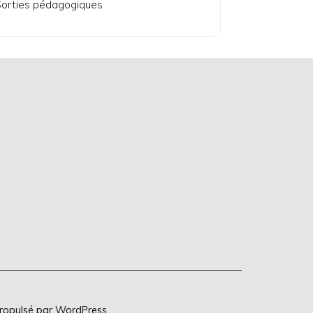
orties pédagogiques
Propulsé par
WordPress
.