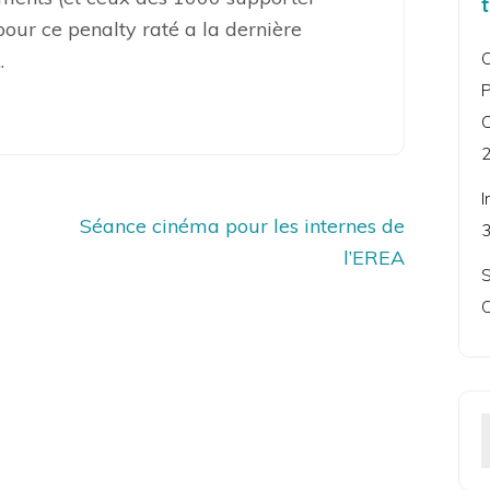
ur ce penalty raté a la dernière
C
.
P
C
2
I
Séance cinéma pour les internes de
3
l’EREA
S
C