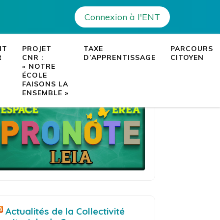
Non classé
>
Futsal : ambiance de feu au Palatinu
Connexion à l'ENT
– Ajaccio
es établissements de Corse
NT
PROJET
TAXE
PARCOURS
R
CNR :
D’APPRENTISSAGE
CITOYEN
« NOTRE
ÉCOLE
FAISONS LA
ENSEMBLE »
Actualités de la Collectivité