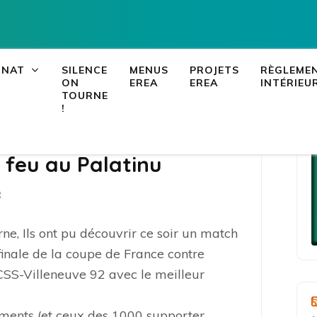
Accueil
>
Blog
>
EREA de Corse 
LEIA, le portail ENT NEO d
RNAT
SILENCE
MENUS
PROJETS
RÈGLEME
ON
EREA
EREA
INTÉRIEU
TOURNE
!
 feu au Palatinu
R
rne, Ils ont pu découvrir ce soir un match
inale de la coupe de France contre
 ACSS-Villeneuve 92 avec le meilleur
ments (et ceux des 1000 supporter