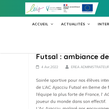
Aller
au
contenu
(Pressez
ACCUEIL
ACTUALITÉS
INTE
Entrée)
Futsal : ambiance de
4 Avr,2022
EREA ADMINISTRATEU
Soirée sportive pour nos élèves inte
de L’AC Ajacciu Futsal en 8eme de f
l’équipe la plus forte de France, l’
joueur du monde dans son effectif.
L’Ac Ajacciu, malgré nos encourage