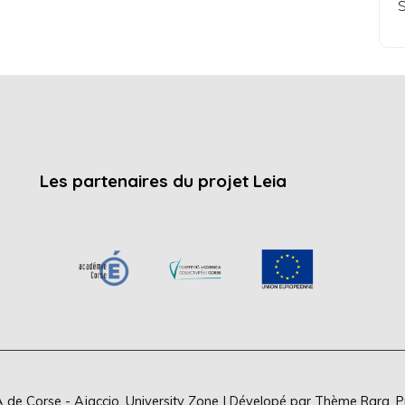
S
Les partenaires du projet Leia
 de Corse - Ajaccio
.
University Zone | Dévelopé par
Thème Rara
. 