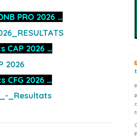
 DNB PRO 2026 …
026_RESULTATS
ts CAP 2026 …
P 2026
ts CFG 2026 …
R
_-_Resultats
p
c
l
C
P