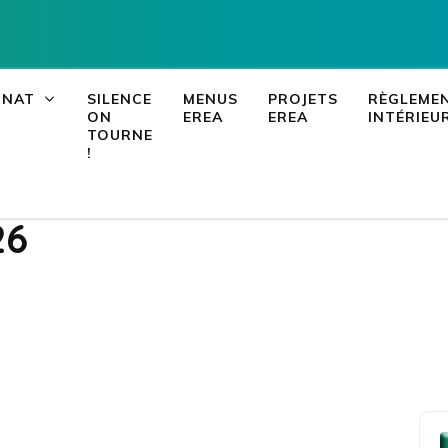
EREA de Corse 
LEIA, le portail ENT NEO d
RNAT
SILENCE
MENUS
PROJETS
RÈGLEME
ON
EREA
EREA
INTÉRIEU
TOURNE
!
AP-
26