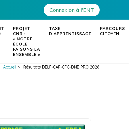
Connexion à l'ENT
– Ajaccio
es établissements de Corse
NT
PROJET
TAXE
PARCOURS
R
CNR :
D’APPRENTISSAGE
CITOYEN
« NOTRE
ÉCOLE
FAISONS LA
ENSEMBLE »
Accueil
>
Résultats DELF-CAP-CFG-DNB PRO 2026