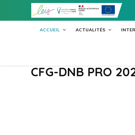
Aller
au
contenu
(Pressez
ACCUEIL
ACTUALITÉS
INTE
Entrée)
Résultats DELF-C
CFG-DNB PRO 20