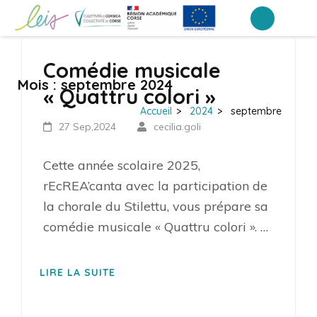
Aller
au
EREA de Corse – Ajaccio
LEIA, le portail ENT NEO des établissements de Corse
contenu
Comédie musicale
(Pressez
Mois :
septembre 2024
Entrée)
« Quattru colori »
Accueil
>
2024
>
septembre
27 Sep,2024
cecilia.goli
Cette année scolaire 2025,
rEcREA’canta avec la participation de
la chorale du Stilettu, vous prépare sa
comédie musicale « Quattru colori ». …
LIRE LA SUITE