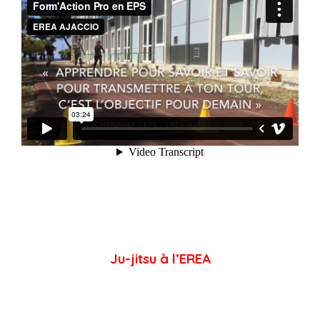
Ju-jitsu à l’EREA