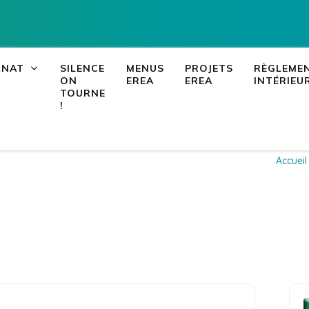
EREA de Corse 
LEIA, le portail ENT NEO d
RNAT
SILENCE
MENUS
PROJETS
RÈGLEME
ON
EREA
EREA
INTÉRIEU
TOURNE
!
et
Accueil