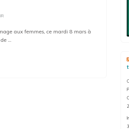
UR
mmage aux femmes, ce mardi 8 mars à
 de …
C
P
C
2
I
3