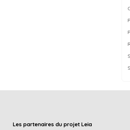
O
P
P
R
S
S
Les partenaires du projet Leia