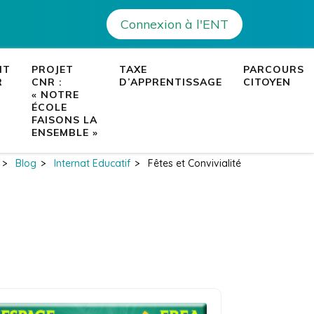
Connexion à l'ENT
– Ajaccio
es établissements de Corse
NT
PROJET
TAXE
PARCOURS
R
CNR :
D’APPRENTISSAGE
CITOYEN
« NOTRE
ÉCOLE
FAISONS LA
ENSEMBLE »
>
Blog
>
Internat Educatif
>
Fêtes et Convivialité