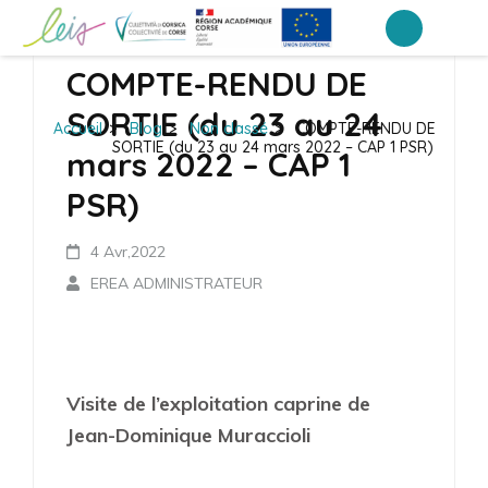
Aller
au
EREA de Corse – Ajaccio
LEIA, le portail ENT NEO des établissements de Corse
COMPTE-RENDU DE
contenu
(Pressez
SORTIE (du 23 au 24
Accueil
>
Blog
>
Non classé
>
COMPTE-RENDU DE
Entrée)
SORTIE (du 23 au 24 mars 2022 – CAP 1 PSR)
mars 2022 – CAP 1
PSR)
4 Avr,2022
EREA ADMINISTRATEUR
Visite de l’exploitation caprine de
Jean-Dominique Muraccioli