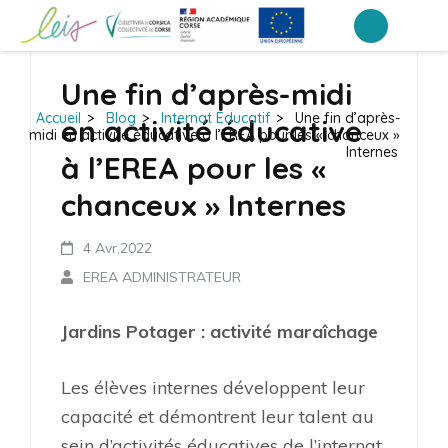
Aller
au
EREA de Corse – Ajaccio
LEIA, le portail ENT NEO des établissements de Corse
contenu
Une fin d’après-midi
(Pressez
Accueil
>
Blog
>
Internat Educatif
>
Une fin d’après-
en activité éducative
Entrée)
midi en activité éducative à l’EREA pour les « chanceux »
Internes
à l’EREA pour les «
chanceux » Internes
4 Avr,2022
EREA ADMINISTRATEUR
Jardins Potager : activité maraîchage
Les élèves internes développent leur
capacité et démontrent leur talent au
sein d’activités éducatives de l’internat