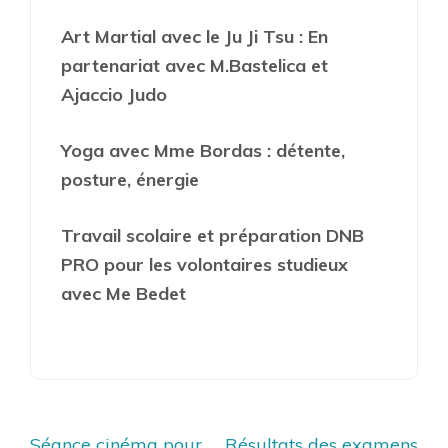
Art Martial avec le Ju Ji Tsu : En
partenariat avec M.Bastelica et
Ajaccio Judo
Yoga avec Mme Bordas : détente,
posture, énergie
Travail scolaire et préparation DNB
PRO pour les volontaires studieux
avec Me Bedet
Navigation
Séance cinéma pour
Résultats des examens