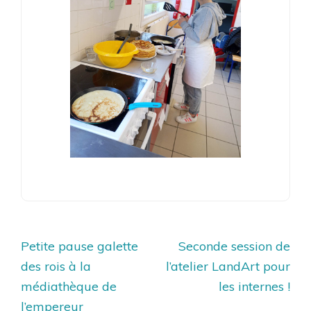
Navigation
Petite pause galette
Seconde session de
de
des rois à la
l’atelier LandArt pour
l’article
médiathèque de
les internes !
l’empereur