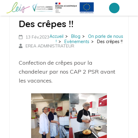
Aller
au
EREA de Corse – Ajaccio
LEIA, le portail ENT NEO des établissements de Corse
Des crêpes !!
contenu
(Pressez
Accueil
>
Blog
>
On parle de nous
13 Fév,2023
Entrée)
!
>
Evènements
>
Des crêpes !!
EREA ADMINISTRATEUR
Confection de crêpes pour la
chandeleur par nos CAP 2 PSR avant
les vacances.